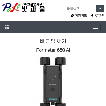
회원가입
로그인
Toggle
naviga
배 근 탐 사 기
Pormeter 650 AI