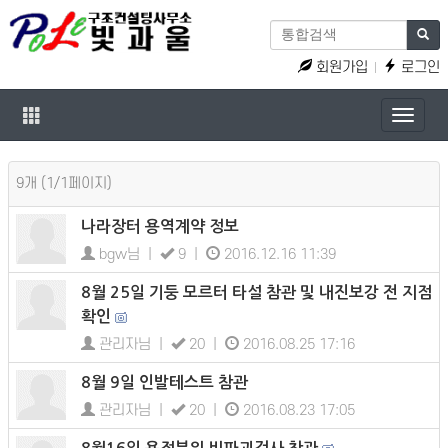
회원가입
로그인
Toggle
naviga
9개 (1/1페이지)
나라장터 용역계약 정보
bgw님 |
9 |
2016.12.16 11:39
8월 25일 기둥 모르터 타설 참관 및 내진보강 전 지점
확인
관리자님 |
20 |
2016.08.25 17:16
8월 9일 인발테스트 참관
관리자님 |
20 |
2016.08.23 17:05