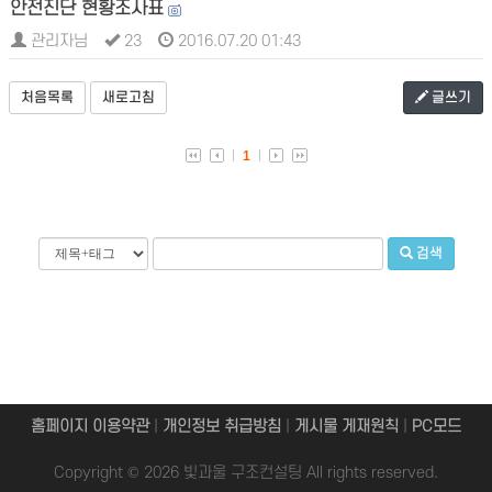
안전진단 현황조사표
관리자님
23
2016.07.20 01:43
처음목록
새로고침
글쓰기
1
검색
홈페이지 이용약관
|
개인정보 취급방침
|
게시물 게재원칙
|
PC모드
Copyright © 2026 빛과울 구조컨설팅 All rights reserved.